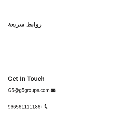
Bright 5
روابط سريعة
مؤسسه الخماسي الذهبي للتجاره
مؤسسه الخيوط الخفيه لتقنيه المعلومات
مؤسسه الاعمده الماسيه العقاريه
مؤسسه الخماسي الساطع للتجاره
Get In Touch
G5@g5groups.com
+966561111186